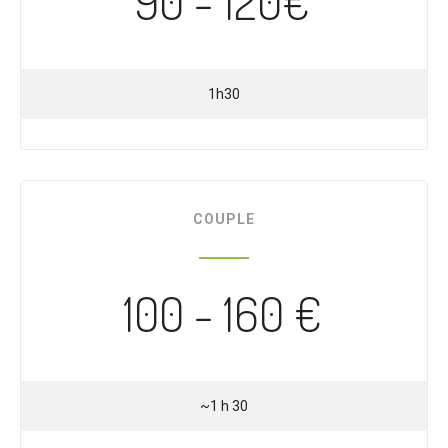
90 - 120€
1h30
COUPLE
100 - 160 €
~1 h 30