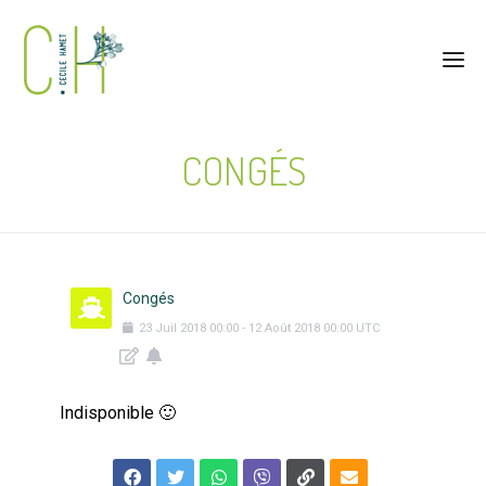
CONGÉS
Congés
23
Juil
2018
00:00
-
12
Août
2018
00:00
UTC
Indisponible 🙂