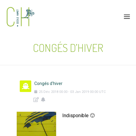
CONGÉS D’HIVER
Congés d'hiver
25
Déc
2018
00:00
-
03
Jan
2019
00:00
UTC
Indisponible 🙂