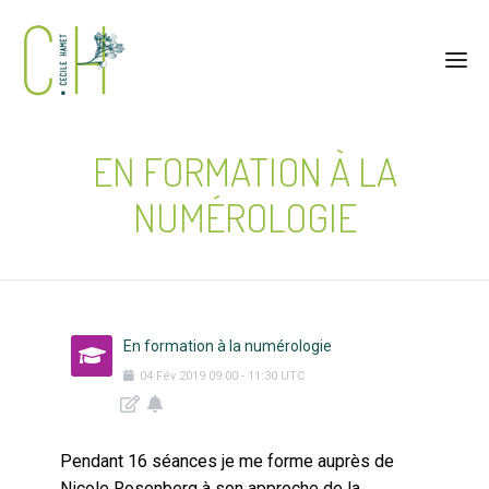
EN FORMATION À LA
NUMÉROLOGIE
En formation à la numérologie
04
Fév
2019
09:00
-
11:30
UTC
Pendant 16 séances je me forme auprès de
Nicole Rosenberg à son approche de la